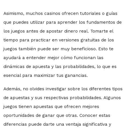
Asimismo, muchos casinos ofrecen tutoriales o guías
que puedes utilizar para aprender los fundamentos de
los juegos antes de apostar dinero real. Tomarte el
tiempo para practicar en versiones gratuitas de los
juegos también puede ser muy beneficioso. Esto te
ayudará a entender mejor cómo funcionan las
dinámicas de apuesta y las probabilidades, lo que es
esencial para maximizar tus ganancias.
Además, no olvides investigar sobre los diferentes tipos
de apuestas y sus respectivas probabilidades. Algunos
juegos tienen apuestas que ofrecen mejores
oportunidades de ganar que otras. Conocer estas
diferencias puede darte una ventaja significativa y