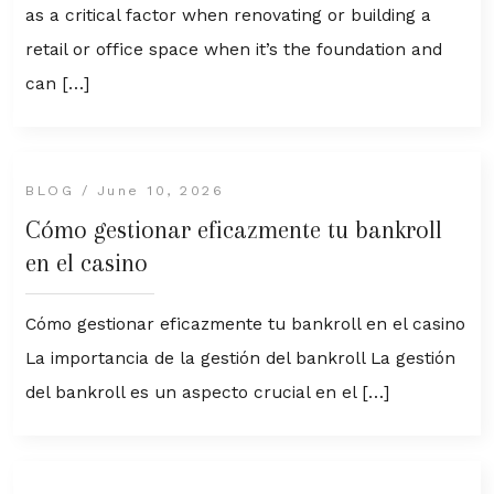
as a critical factor when renovating or building a
retail or office space when it’s the foundation and
can […]
BLOG / June 10, 2026
Cómo gestionar eficazmente tu bankroll
en el casino
Cómo gestionar eficazmente tu bankroll en el casino
La importancia de la gestión del bankroll La gestión
del bankroll es un aspecto crucial en el […]