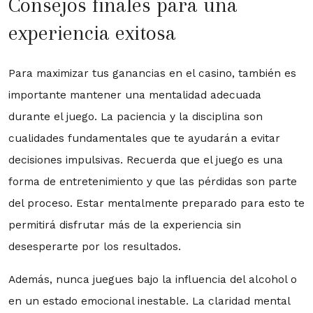
Consejos finales para una
experiencia exitosa
Para maximizar tus ganancias en el casino, también es
importante mantener una mentalidad adecuada
durante el juego. La paciencia y la disciplina son
cualidades fundamentales que te ayudarán a evitar
decisiones impulsivas. Recuerda que el juego es una
forma de entretenimiento y que las pérdidas son parte
del proceso. Estar mentalmente preparado para esto te
permitirá disfrutar más de la experiencia sin
desesperarte por los resultados.
Además, nunca juegues bajo la influencia del alcohol o
en un estado emocional inestable. La claridad mental