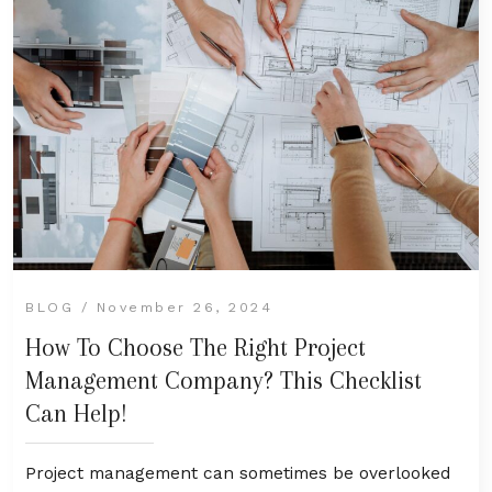
BLOG / November 26, 2024
How To Choose The Right Project
Management Company? This Checklist
Can Help!
Project management can sometimes be overlooked