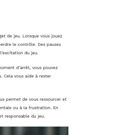
get de jeu. Lorsque vous jouez
perdre le contrôle. Des pauses
’excitation du jeu.
 moment d’arrêt, vous pouvez
. Cela vous aide à rester
ous permet de vous ressourcer et
ntale ou à la frustration. En
et responsable du jeu.