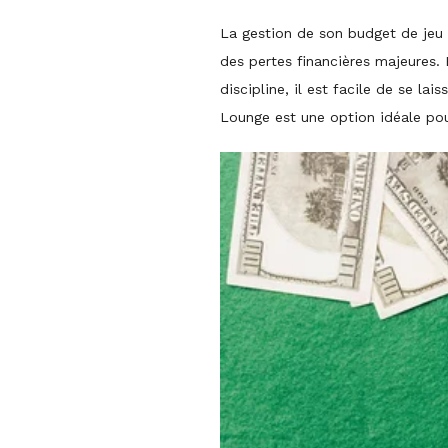
La gestion de son budget de jeu e
des pertes financières majeures. 
discipline, il est facile de se la
Lounge
est une option idéale pou