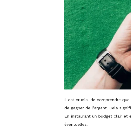
Il est crucial de comprendre qu
de gagner de l’argent. Cela signi
En instaurant un budget clair et
éventuelles.