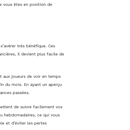
que vous êtes en position de
 s’avérer très bénéfique. Ces
ncières, il devient plus facile de
nt aux joueurs de voir en temps
 fin du mois. En ayant un aperçu
mances passées.
mettent de suivre facilement vos
 ou hebdomadaires, ce qui vous
e et d’éviter les pertes