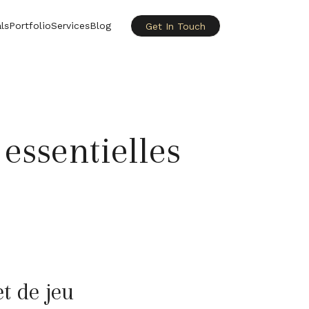
ls
Portfolio
Services
Blog
Get In Touch
essentielles
t de jeu