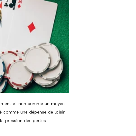
issement et non comme un moyen
éré comme une dépense de loisir.
la pression des pertes