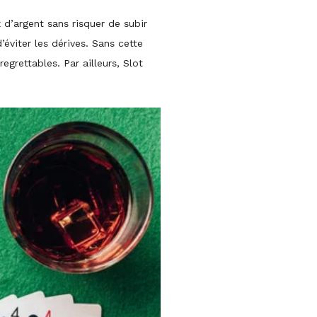
 d’argent sans risquer de subir
’éviter les dérives. Sans cette
regrettables. Par ailleurs,
Slot